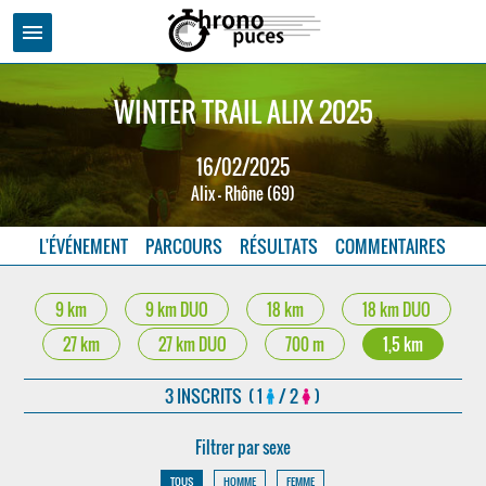
menu
WINTER TRAIL ALIX 2025
16/02/2025
Alix - Rhône (69)
L'ÉVÉNEMENT
PARCOURS
RÉSULTATS
COMMENTAIRES
9 km
9 km DUO
18 km
18 km DUO
27 km
27 km DUO
700 m
1,5 km
3 INSCRITS ( 1
/ 2
)
Filtrer par sexe
TOUS
HOMME
FEMME