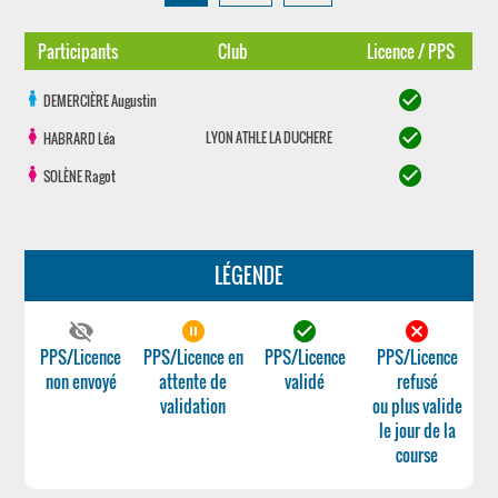
Participants
Club
Licence / PPS
check_circle
DEMERCIÈRE
Augustin
check_circle
LYON ATHLE LA DUCHERE
HABRARD
Léa
check_circle
SOLÈNE
Ragot
LÉGENDE
visibility_off
pause_circle_filled
check_circle
cancel
PPS/Licence
PPS/Licence en
PPS/Licence
PPS/Licence
non envoyé
attente de
validé
refusé
validation
ou plus valide
le jour de la
course