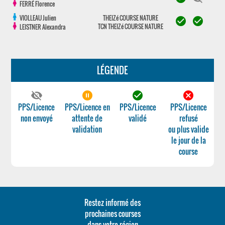
FERRÉ
Florence
VIOLLEAU
Julien
THEIZé COURSE NATURE
check_circle
check_circle
TCN THEIZé COURSE NATURE
LEISTNER
Alexandra
LÉGENDE
visibility_off
pause_circle_filled
check_circle
cancel
PPS/Licence
PPS/Licence en
PPS/Licence
PPS/Licence
non envoyé
attente de
validé
refusé
validation
ou plus valide
le jour de la
course
Restez informé des
prochaines courses
dans votre région