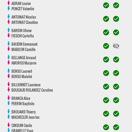
ABRAN
Louise
check_circle
check_circle
PONCET
Valentin
ANTOINAT
Nicolas
check_circle
check_circle
ANTOINAT
Claudine
BARDIN
Olivier
check_circle
check_circle
FIESCHI
Carlotta
BAUDIN
Emmanuel
check_circle
visibility_off
MABILON
Camille
BELLANGE
Arnaud
check_circle
check_circle
AMOROS
Marjorie
BENSO
Laurent
check_circle
check_circle
BENSO
Malohé
BILLIONNET
Laurence
check_circle
check_circle
BOUCAUD ROLANDEZ
Coraline
BRANCA
Alice
check_circle
check_circle
PERRIN
Baptiste
BROUARD
Thierry
check_circle
check_circle
MACHECLER
Jean luc
CINQUIN
Cecile
check_circle
check_circle
GRAMELLE
Yvan