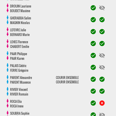
DROUIN
Lauriane
check_circle
visibility_off
BOUDET
Maxime
GHERABBA
Salim
check_circle
check_circle
MAGNIN
Nicolas
LEFEVRE
Julie
check_circle
check_circle
BERNARD
Marie
LEHEC
Florence
check_circle
check_circle
CHABERT
Emilie
PAAR
Philippe
check_circle
visibility_off
PAAR
Karen
PALAIS
Cédric
check_circle
visibility_off
FERRE
Grégoire
PARENT
Alexandre
COURIR ENSEMBLE
check_circle
check_circle
COURIR ENSEMBLE
PARENT
Maxence
RIVIER
Vincent
check_circle
check_circle
RIVIER
Romain
ROCA
Elia
check_circle
cancel
ROCA
Irene
SOUBRA
Sophie
check_circle
visibility_off